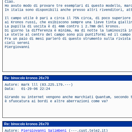
Ciao.
Ho avuto modo di provare tre esemplari di questo modello, mar
In italia sono disponibili anche presso altri rivenditori, at
Il campo utile è pari a circa il 75% circa, di poco superiore
ai Kronos russi, che esibiscono sempre una lieve tinta gialli
La pupilla di uscita è di 4mm contro i 2.7mm del kronos.
Di giorno la differenza è minima, ma di notte la luminosità i
Le stelle al centro del campo sono più puntiformi ed il campo
Fra un paio di mesi parlerò di questo strumento sulla rivista
cieli sereni
Piergiovanni
Re: binocolo kronos 26x70
Autore: mark lll (83.225.179.---)
Data: 01-29-06 22:24
Girando su internet vengono anche marchiati Quantum, secondo 
è sfuocatura ai bordi e altre aberrazioni come va?
Re: binocolo kronos 26x70
Autore:
Piergiovanni Salimbeni
(---.cust.tele2.it)