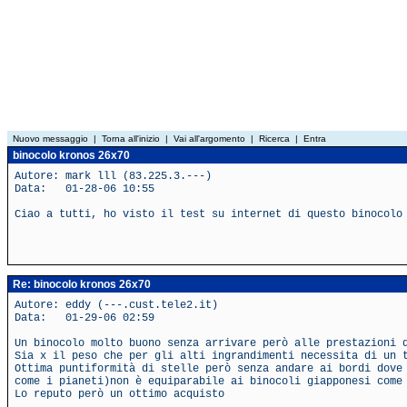
Nuovo messaggio
|
Torna all'inizio
|
Vai all'argomento
|
Ricerca
|
Entra
binocolo kronos 26x70
Autore: mark lll (83.225.3.---)
Data: 01-28-06 10:55
Ciao a tutti, ho visto il test su internet di questo binocolo
Re: binocolo kronos 26x70
Autore: eddy (---.cust.tele2.it)
Data: 01-29-06 02:59
Un binocolo molto buono senza arrivare però alle prestazioni 
Sia x il peso che per gli alti ingrandimenti necessita di un 
Ottima puntiformità di stelle però senza andare ai bordi dove
come i pianeti)non è equiparabile ai binocoli giapponesi come
Lo reputo però un ottimo acquisto