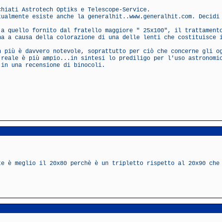
chiati Astrotech Optiks e Telescope-Service.
tualmente esiste anche la generalhit..www.generalhit.com. Decidi
 a quello fornito dal fratello maggiore " 25x100", il trattament
na a causa della colorazione di una delle lenti che costituisce 
n più è davvero notevole, soprattutto per ciò che concerne gli o
 reale è più ampio...in sintesi lo prediligo per l'uso astronomi
 in una recensione di binocoli.
te è meglio il 20x80 perchè è un tripletto rispetto al 20x90 che