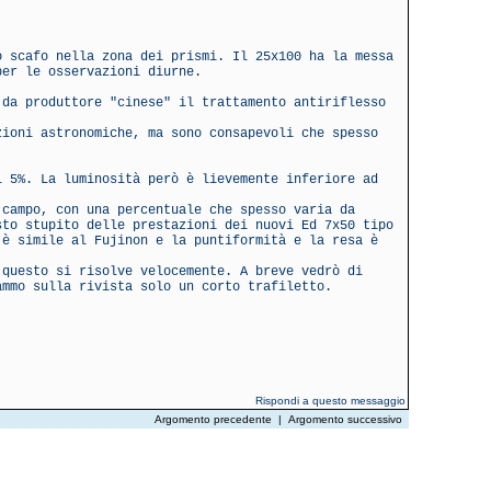
o scafo nella zona dei prismi. Il 25x100 ha la messa
per le osservazioni diurne.
 da produttore "cinese" il trattamento antiriflesso
zioni astronomiche, ma sono consapevoli che spesso
l 5%. La luminosità però è lievemente inferiore ad
 campo, con una percentuale che spesso varia da
sto stupito delle prestazioni dei nuovi Ed 7x50 tipo
 è simile al Fujinon e la puntiformità e la resa è
 questo si risolve velocemente. A breve vedrò di
ammo sulla rivista solo un corto trafiletto.
Rispondi a questo messaggio
Argomento precedente
|
Argomento successivo