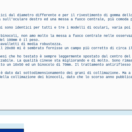
tici dal diametro differente e per il rivestimento di gomma dell
a sull'oculare destro ed una messa a fuoco centrale, più comoda 
mi sono identici per tutti e tre i modelli di oculari, varia poi
 binocoli, non amo molto la messa a fuoco centrale nelle osserva
del 100mm è il peso.
cavalletti di media robustezza.
il 20x80 mi è sembrato fornisse un campo più corretto di circa i
nesi che ho testato è sempre leggermente spostato dal centro del
zzabile. La qualità cinese sta migliorando e di molto. Sono rima
tto un 10x50 ed un binocolo di 70mm. Il trattamento antiriflesso
 è dato dal sottodimensionamento dei grani di collimazione. Ma a
della collimazione dei binocoli, dato che lo scorso anno pubblic