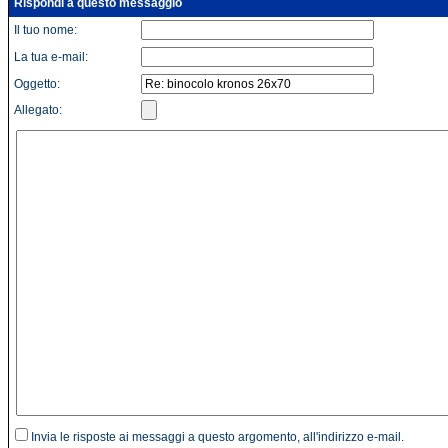
Rispondi a questo messaggio
Il tuo nome:
La tua e-mail:
Oggetto:
Allegato:
Invia le risposte ai messaggi a questo argomento, all'indirizzo e-mail.