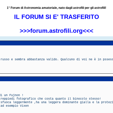
1° Forum di Astronomia amatoriale, nato dagli astrofili per gli astrofili!
IL FORUM SI E' TRASFERITO
>>>forum.astrofili.org<<<
 russo e sembra abbastanza valido. Qualcuno di voi ne è in psses
di un Fujnon !
treppiedi fotografico che costa quanto il binocolo stesso!
 sfuoca leggermente ,ha una leggera dominante gialla e la protez
 ad esempio Vixen