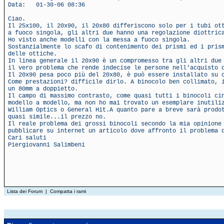
Data: 01-30-06 08:36
Ciao.
Il 25x100, il 20x90, il 20x80 differiscono solo per i tubi ot
a fuoco singola, gli altri due hanno una regolazione diottric
Ho visto anche modelli con la messa a fuoco singola.
Sostanzialmente lo scafo di contenimento dei prismi ed i pris
delle ottiche.
In linea generale il 20x90 è un compromesso tra gli altri due
il vero problema che rende indecise le persone nell'acquisto 
Il 20x90 pesa poco più del 20x80, è può essere installato su 
Come prestazioni? difficile dirlo. A binocolo ben collimato, 
un 80mm a doppietto.
Il campo di massimo contrasto, come quasi tutti i binocoli ci
modello a modello, ma non ho mai trovato un esemplare inutili
William Optics o General Hit.A quanto pare a breve sarà prodo
quasi simile...il prezzo no.
Il reale problema dei grossi binocoli secondo la mia opinione
pubblicare su internet un articolo dove affronto il problema 
Cari saluti
Piergiovanni Salimbeni
Lista dei Forum
|
Compatta i rami